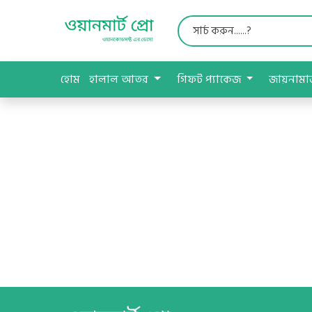
হোম
হালাল আতর
গিফট প্যাকেজ
জায়নাম