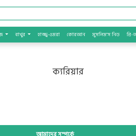
াজ
বাখুর
হাজ্জ্ব-ওমরা
কোরআন
মুসলিম'স নিড
প্রি-
ক্যরিয়ার
আমাদের সম্পর্কে