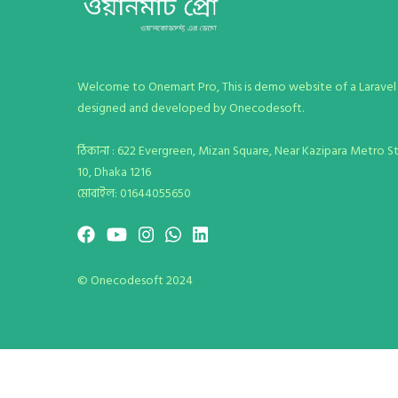
Welcome to Onemart Pro, This is demo website of a Larav
designed and developed by Onecodesoft.
ঠিকানা : 622 Evergreen, Mizan Square, Near Kazipara Metro St
10, Dhaka 1216
মোবাইল: 01644055650
© Onecodesoft 2024