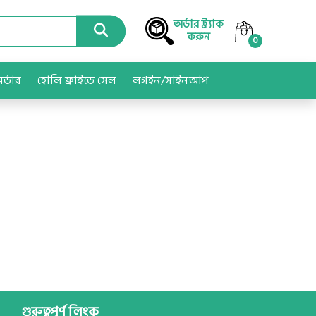
অর্ডার ট্র্যাক
করুন
0
অর্ডার
হোলি ফ্রাইডে সেল
লগইন/সাইনআপ
গুরুত্বপূর্ণ লিংক