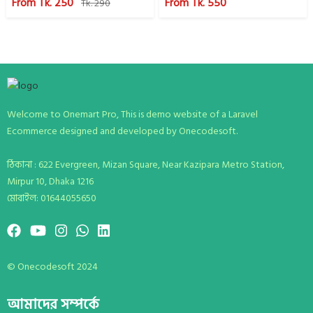
From Tk. 250
From Tk. 550
Tk. 290
Welcome to Onemart Pro, This is demo website of a Laravel
Ecommerce designed and developed by Onecodesoft.
ঠিকানা : 622 Evergreen, Mizan Square, Near Kazipara Metro Station,
Mirpur 10, Dhaka 1216
মোবাইল: 01644055650
© Onecodesoft 2024
আমাদের সম্পর্কে