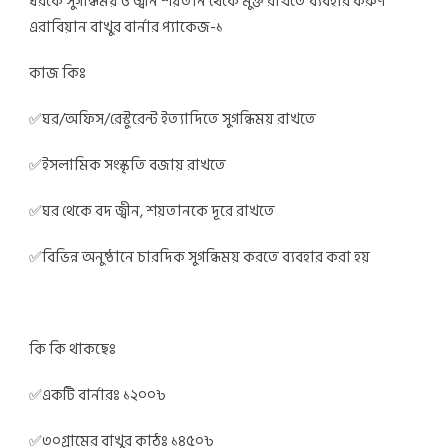
ঘরকে সুগন্ধিময় ও জ্বীন শয়তান থেকে মুক্ত রাখতে ব্যবহার করুণ
এরাবিয়ান বাখুর বার্নার প্যাকেজ-১
কাজ কিঃ
✅
ঘর/অফিস/রেস্টুরেন্ট ইত্যাদিতে সুগন্ধিময় রাখতে
✅
ইসলামিক সংস্কৃতি বজায় রাখতে
✅
ঘর থেকে বদ জ্বীন, শয়তানকে দূরে রাখতে
✅
বিভিন্ন অনুষ্ঠানে চারদিক সুগন্ধিময় করতে ব্যবহার করা হয়
কি কি থাকছেঃ
✅
একটি বার্নারঃ ১২০০৳
✅
৩০গ্রামের বাখুর কাঠঃ ১৪৫০৳