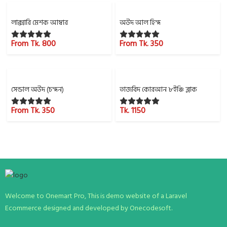
লাক্সারি মেশক আম্বার
অউদ আল হিন্দ
From Tk. 800
From Tk. 350
সেন্ডাল অউদ (চন্দন)
তাজবিদ কোরআন ৮ইঞ্চি ব্লাক
From Tk. 350
Tk. 1150
Welcome to Onemart Pro, This is demo website of a Laravel
Ecommerce designed and developed by Onecodesoft.