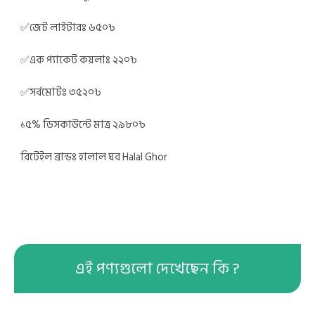
✅
জেট লাইটারঃ ৬৫০৳
✅
এক প্যাকেট কয়লাঃ ২২০৳
✅
সর্বমোটঃ ৩৫২০৳
১৫% ডিসকাউন্টে মাত্র ২৯৮০৳
রিটেইল ব্রান্ডঃ হালাল ঘর Halal Ghor
এই পণ্যগুলো দেখেছেন কি ?