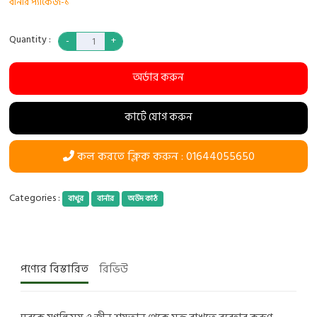
বার্নার প্যাকেজ-১
Quantity :
অর্ডার করুন
কার্টে যোগ করুন
কল করতে ক্লিক করুন : 01644055650
Categories :
বাখুর
বার্নার
অউদ কাঠ
পণ্যের বিস্তারিত
রিভিউ