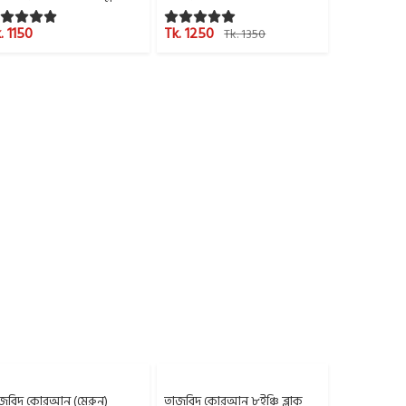
. 1150
Tk. 1250
Tk. 1350
জবিদ কোরআন (মেরুন)
তাজবিদ কোরআন ৮ইঞ্চি ব্লাক