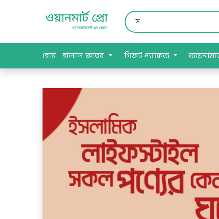
হোম
হালাল আতর
গিফট প্যাকেজ
জায়নাম