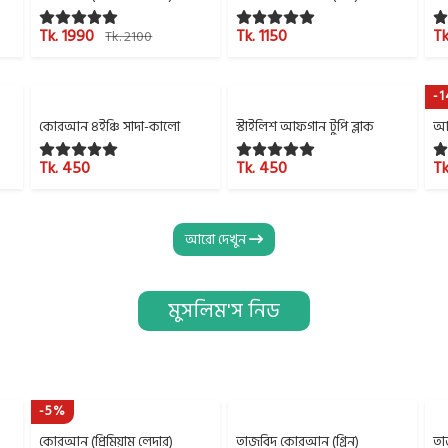
Tk. 1990
Tk. 1150
Tk
Tk. 2100
-
কোরআন ৪ইঞ্চি সাদা-কালো
স্টাইলিশ আফগান টুপি ব্লাক
আফ
Tk. 450
Tk. 450
Tk
আরো দেখুন
মুসলিম'স নিড
-5%
কোরআন (প্রিমিয়াম লেদার)
তাজবিদ কোরআন (গ্রিন)
তা