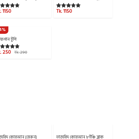
. 1150
Tk. 1150
14%
গান টুপি
. 250
Tk. 290
জবিদ কোরআন (মেরুন)
তাজবিদ কোরআন ৮ইঞ্চি ব্লাক