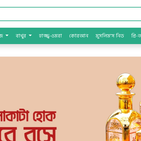
াজ
বাখুর
হাজ্জ্ব-ওমরা
কোরআন
মুসলিম'স নিড
প্রি-