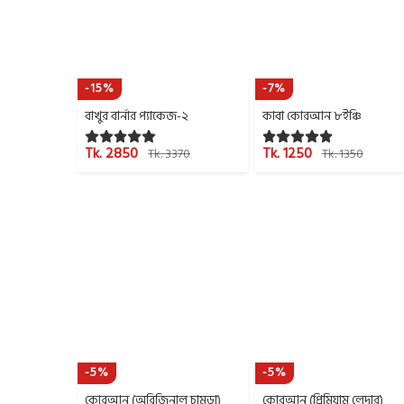
-15%
-7%
বাখুর বার্নার প্যাকেজ-২
কাবা কোরআন ৮ইঞ্চি
Tk. 2850
Tk. 1250
Tk. 3370
Tk. 1350
-5%
-5%
কোরআন (অরিজিনাল চামড়া)
কোরআন (প্রিমিয়াম লেদার)