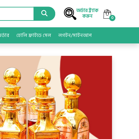
অর্ডার ট্র্যাক
করুন
0
অর্ডার
হোলি ফ্রাইডে সেল
লগইন/সাইনআপ