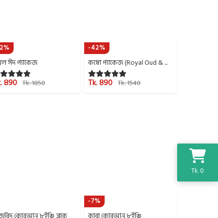
52%
-42%
েল ঈদ প্যাকেজ
কম্বো প্যাকেজ (Royal Oud & ...
. 890
Tk. 890
Tk. 1850
Tk. 1540
Tk. 0
-7%
জবিদ কোরআন ৮ইঞ্চি ব্লাক
কাবা কোরআন ৮ইঞ্চি