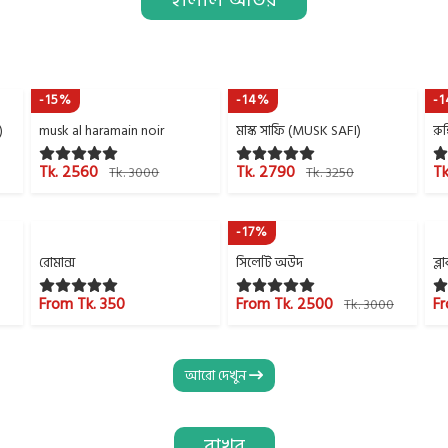
-15%
-14%
-
)
musk al haramain noir
মাস্ক সাফি (MUSK SAFI)
রু
Tk. 2560
Tk. 2790
Tk
Tk. 3000
Tk. 3250
-17%
রোমান্স
সিলেটি অউদ
ব্
From Tk. 350
From Tk. 2500
Fr
Tk. 3000
আরো দেখুন
বাখুর