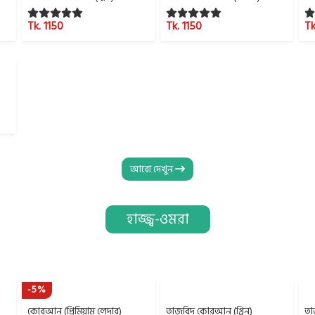
Tk. 1150
Tk. 1150
Tk
আরো দেখুন
হাজ্জ্ব-ওমরা
-5%
কোরআন (প্রিমিয়াম লেদার)
তাজবিদ কোরআন (গ্রিন)
তা