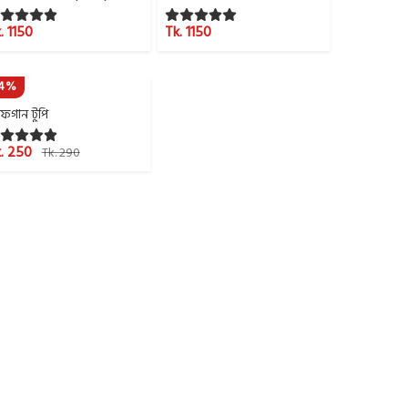
. 1150
Tk. 1150
14%
গান টুপি
. 250
Tk. 290